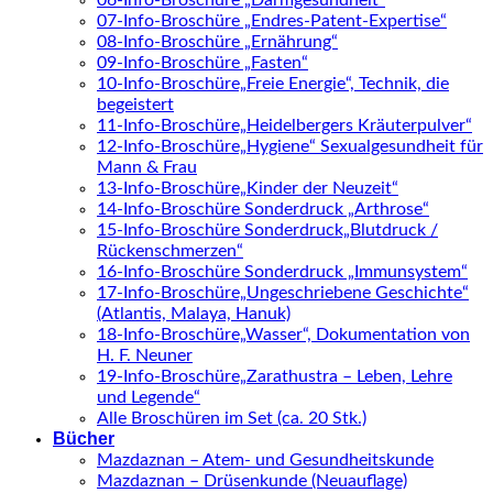
06-Info-Broschüre „Darmgesundheit“
07-Info-Broschüre „Endres-Patent-Expertise“
08-Info-Broschüre „Ernährung“
09-Info-Broschüre „Fasten“
10-Info-Broschüre„Freie Energie“, Technik, die
begeistert
11-Info-Broschüre„Heidelbergers Kräuterpulver“
12-Info-Broschüre„Hygiene“ Sexualgesundheit für
Mann & Frau
13-Info-Broschüre„Kinder der Neuzeit“
14-Info-Broschüre Sonderdruck „Arthrose“
15-Info-Broschüre Sonderdruck„Blutdruck /
Rückenschmerzen“
16-Info-Broschüre Sonderdruck „Immunsystem“
17-Info-Broschüre„Ungeschriebene Geschichte“
(Atlantis, Malaya, Hanuk)
18-Info-Broschüre„Wasser“, Dokumentation von
H. F. Neuner
19-Info-Broschüre„Zarathustra – Leben, Lehre
und Legende“
Alle Broschüren im Set (ca. 20 Stk.)
Bücher
Mazdaznan – Atem- und Gesundheitskunde
Mazdaznan – Drüsenkunde (Neuauflage)