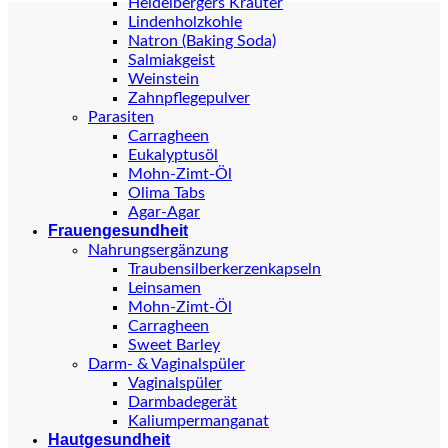
Heidelbergers Kräuter
Lindenholzkohle
Natron (Baking Soda)
Salmiakgeist
Weinstein
Zahnpflegepulver
Parasiten
Carragheen
Eukalyptusöl
Mohn-Zimt-Öl
Olima Tabs
Agar-Agar
Frauengesundheit
Nahrungsergänzung
Traubensilberkerzenkapseln
Leinsamen
Mohn-Zimt-Öl
Carragheen
Sweet Barley
Darm- & Vaginalspüler
Vaginalspüler
Darmbadegerät
Kaliumpermanganat
Hautgesundheit