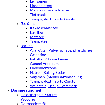
Leinsamen
Linseneintopf
Mandelöl für die Küche
Tiefensalz
Tsampa, dextrinierte Gerste
Tee & mehr
Kakaoschalentee
Lakritze
Matetee
Tsampatee
Backen
Agar-Agar, Pulver u. Tabs, pflanzliches
Gelantine
Behälter, Allzweckeimer
Gummi Arabicum
Lindenholzkohle
Natron (Baking Soda)
Sägemehl (Mehlersatzmischung)
Tsampa, dextrinierte Gerste
Weinstein, Backpulverersatz
Darmgesundheit
Heidelbergers Kräuter
Woodies
Darmbadegerät