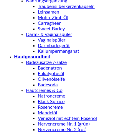
Nahrungsergänzung
Traubensilberkerzenkapseln
Leinsamen
Mohn-Zimt-Öl
Carragheen
Sweet Barley
Darm- & Vaginalspüler
Vaginalspüler
Darmbadegerät
Kaliumpermanganat
Hautgesundheit
Badezusätze /-salze
Badenatron
Eukalyptusöl
Olivenölseife
Badesoda
Hautcremes & Co
Natroncreme
Black Spruce
Rosencreme
Mandelöl
Veneziol mit echtem Rosenöl
Nervencreme Nr. 1 (grün)
Nervencreme Nr. 2 (rot)