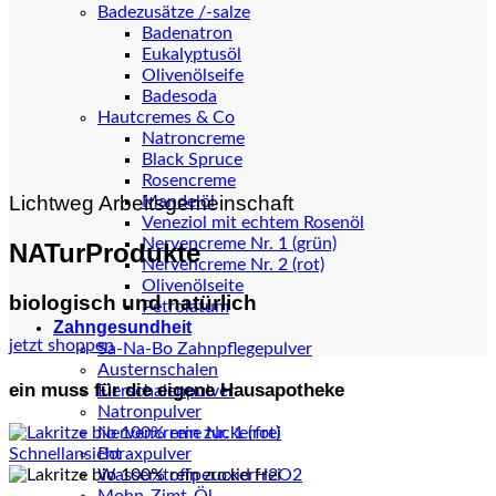
Badezusätze /-salze
Badenatron
Eukalyptusöl
Olivenölseife
Badesoda
Hautcremes & Co
Natroncreme
Black Spruce
Rosencreme
Lichtweg Arbeitsgemeinschaft
Mandelöl
Veneziol mit echtem Rosenöl
Nervencreme Nr. 1 (grün)
NATurProdukte
Nervencreme Nr. 2 (rot)
Olivenölseite
biologisch und natürlich
Petrolatum
Zahngesundheit
jetzt shoppen
Sa-Na-Bo Zahnpflegepulver
Austernschalen
ein muss für die eigene Hausapotheke
Eierschalenpulver
Natronpulver
Nervencreme Nr. 1 (rot)
Schnellansicht
Boraxpulver
Wasserstoffperoxid H2O2