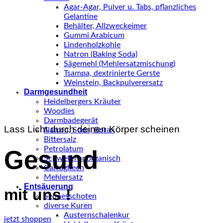
Agar-Agar, Pulver u. Tabs, pflanzliches
Gelantine
Behälter, Allzweckeimer
Gummi Arabicum
Lindenholzkohle
Natron (Baking Soda)
Sägemehl (Mehlersatzmischung)
Tsampa, dextrinierte Gerste
Weinstein, Backpulverersatz
Darmgesundheit
Heidelbergers Kräuter
Woodies
Darmbadegerät
Lass Licht durch deinen Körper scheinen
Natron, Soda, Borax
Bittersalz
Petrolatum
Gesund
Schwefel anorganisch
Carragheen
Mehlersatz
Entsäuerung
mit
uns !
Sennesschoten
diverse Kuren
Austernschalenkur
jetzt shoppen