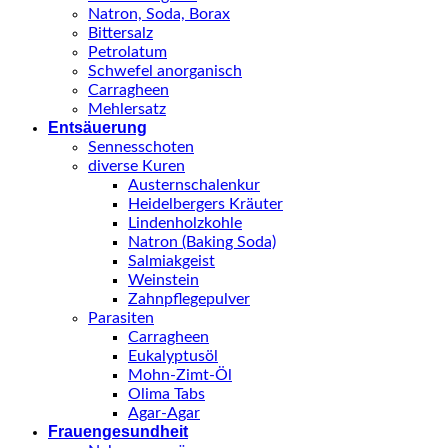
Natron, Soda, Borax
Bittersalz
Petrolatum
Schwefel anorganisch
Carragheen
Mehlersatz
Entsäuerung
Sennesschoten
diverse Kuren
Austernschalenkur
Heidelbergers Kräuter
Lindenholzkohle
Natron (Baking Soda)
Salmiakgeist
Weinstein
Zahnpflegepulver
Parasiten
Carragheen
Eukalyptusöl
Mohn-Zimt-Öl
Olima Tabs
Agar-Agar
Frauengesundheit