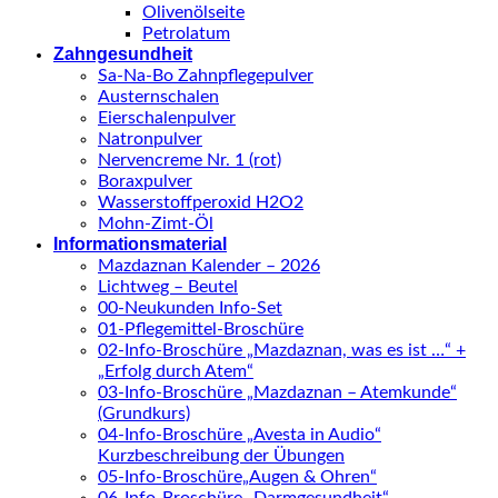
Olivenölseite
Petrolatum
Zahngesundheit
Sa-Na-Bo Zahnpflegepulver
Austernschalen
Eierschalenpulver
Natronpulver
Nervencreme Nr. 1 (rot)
Boraxpulver
Wasserstoffperoxid H2O2
Mohn-Zimt-Öl
Informationsmaterial
Mazdaznan Kalender – 2026
Lichtweg – Beutel
00-Neukunden Info-Set
01-Pflegemittel-Broschüre
02-Info-Broschüre „Mazdaznan, was es ist …“ +
„Erfolg durch Atem“
03-Info-Broschüre „Mazdaznan – Atemkunde“
(Grundkurs)
04-Info-Broschüre „Avesta in Audio“
Kurzbeschreibung der Übungen
05-Info-Broschüre„Augen & Ohren“