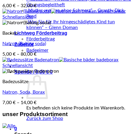
Übungsbegleitheft
6,00
€
–
32,00
€
„Mutter werden ohne Schmerz“ – Grantly Dick-
Read
Schnellansicht
„Was Sie für Ihr hirngeschädigtes Kind tun
können“ – Glenn Doman
Lichtweg Förderbeitrag
Backen
Förderbeitrag
Natron (Baking soda)
Zubehör
Badeeimer
5,00
€
–
80,00
€
Schnellansicht
Spende /
0,00
€
0
Badezusätze
Natron, Soda, Borax
7,00
€
–
14,00
€
Es befinden sich keine Produkte im Warenkorb.
unser Produktsortiment
Zurück zum Shop
0