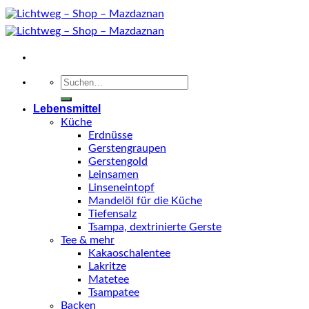
Zum
Inhalt
springen
Suche
nach:
Lebensmittel
Küche
Erdnüsse
Gerstengraupen
Gerstengold
Leinsamen
Linseneintopf
Mandelöl für die Küche
Tiefensalz
Tsampa, dextrinierte Gerste
Tee & mehr
Kakaoschalentee
Lakritze
Matetee
Tsampatee
Backen