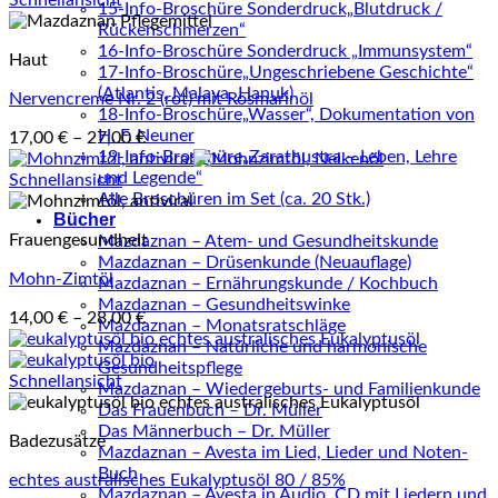
15-Info-Broschüre Sonderdruck„Blutdruck /
Rückenschmerzen“
16-Info-Broschüre Sonderdruck „Immunsystem“
Haut
17-Info-Broschüre„Ungeschriebene Geschichte“
(Atlantis, Malaya, Hanuk)
Nervencreme Nr. 2 (rot) mit Rosmarinöl
18-Info-Broschüre„Wasser“, Dokumentation von
H. F. Neuner
17,00
€
–
27,00
€
19-Info-Broschüre„Zarathustra – Leben, Lehre
und Legende“
Schnellansicht
Alle Broschüren im Set (ca. 20 Stk.)
Bücher
Frauengesundheit
Mazdaznan – Atem- und Gesundheitskunde
Mazdaznan – Drüsenkunde (Neuauflage)
Mohn-Zimtöl
Mazdaznan – Ernährungskunde / Kochbuch
Mazdaznan – Gesundheitswinke
14,00
€
–
28,00
€
Mazdaznan – Monatsratschläge
Mazdaznan – Natürliche und harmonische
Gesundheitspflege
Schnellansicht
Mazdaznan – Wiedergeburts- und Familienkunde
Das Frauenbuch – Dr. Müller
Das Männerbuch – Dr. Müller
Badezusätze
Mazdaznan – Avesta im Lied, Lieder und Noten-
Buch
echtes australisches Eukalyptusöl 80 / 85%
Mazdaznan – Avesta in Audio, CD mit Liedern und