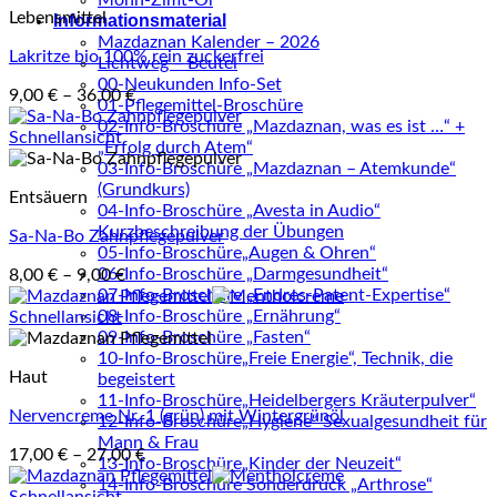
Mohn-Zimt-Öl
Lebensmittel
Informationsmaterial
Mazdaznan Kalender – 2026
Lakritze bio 100% rein zuckerfrei
Lichtweg – Beutel
00-Neukunden Info-Set
9,00
€
–
36,00
€
01-Pflegemittel-Broschüre
02-Info-Broschüre „Mazdaznan, was es ist …“ +
Schnellansicht
„Erfolg durch Atem“
03-Info-Broschüre „Mazdaznan – Atemkunde“
(Grundkurs)
Entsäuern
04-Info-Broschüre „Avesta in Audio“
Kurzbeschreibung der Übungen
Sa-Na-Bo Zahnpflegepulver
05-Info-Broschüre„Augen & Ohren“
06-Info-Broschüre „Darmgesundheit“
8,00
€
–
9,00
€
07-Info-Broschüre „Endres-Patent-Expertise“
08-Info-Broschüre „Ernährung“
Schnellansicht
09-Info-Broschüre „Fasten“
10-Info-Broschüre„Freie Energie“, Technik, die
Haut
begeistert
11-Info-Broschüre„Heidelbergers Kräuterpulver“
Nervencreme Nr. 1 (grün) mit Wintergrünöl
12-Info-Broschüre„Hygiene“ Sexualgesundheit für
Mann & Frau
17,00
€
–
27,00
€
13-Info-Broschüre„Kinder der Neuzeit“
14-Info-Broschüre Sonderdruck „Arthrose“
Schnellansicht