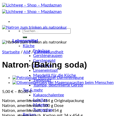
Zum
Inhalt
springen
Suche
nach:
Lebensmittel
Küche
Erdnüsse
Startseite
/
Alle
/
Zahngesundheit
Gerstengraupen
Gerstengold
Natron (Baking soda)
Leinsamen
Linseneintopf
Mandelöl für die Küche
Tiefensalz
Tsampa, dextrinierte Gerste
Tee & mehr
5,00
€
–
80,00
€
Kakaoschalentee
Lakritze
Natron, amerikanisch, 454 g Originalpackung
Matetee
Natron, amerikanisch, 500 g Dose
Tsampatee
Natron, amerikanisch, 12 x 454 g
Backen
Natron, amerikanisch, Karton mit 24 x 454 g