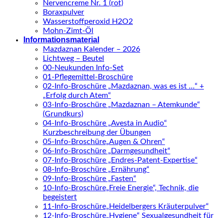
Nervencreme Nr. 1 (rot)
Boraxpulver
Wasserstoffperoxid H2O2
Mohn-Zimt-Öl
Informationsmaterial
Mazdaznan Kalender – 2026
Lichtweg – Beutel
00-Neukunden Info-Set
01-Pflegemittel-Broschüre
02-Info-Broschüre „Mazdaznan, was es ist …“ +
„Erfolg durch Atem“
03-Info-Broschüre „Mazdaznan – Atemkunde“
(Grundkurs)
04-Info-Broschüre „Avesta in Audio“
Kurzbeschreibung der Übungen
05-Info-Broschüre„Augen & Ohren“
06-Info-Broschüre „Darmgesundheit“
07-Info-Broschüre „Endres-Patent-Expertise“
08-Info-Broschüre „Ernährung“
09-Info-Broschüre „Fasten“
10-Info-Broschüre„Freie Energie“, Technik, die
begeistert
11-Info-Broschüre„Heidelbergers Kräuterpulver“
12-Info-Broschüre„Hygiene“ Sexualgesundheit für