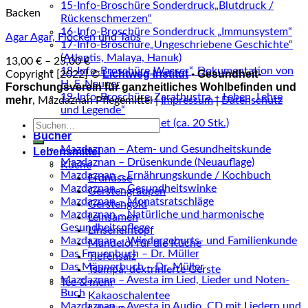
15-Info-Broschüre Sonderdruck„Blutdruck /
Backen
Rückenschmerzen“
16-Info-Broschüre Sonderdruck „Immunsystem“
Agar Agar, Flocken und Tabs
17-Info-Broschüre„Ungeschriebene Geschichte“
(Atlantis, Malaya, Hanuk)
13,00
€
–
25,00
€
18-Info-Broschüre„Wasser“, Dokumentation von
Lichtweg Institut
- Gesundheit-
Copyright [2022] ©
H. F. Neuner
Forschungsverein für ganzheitliches Wohlbefinden und
19-Info-Broschüre„Zarathustra – Leben, Lehre
mehr
, Mazdaznan Pflegemittel |
Impressum
|
Datenschutz
und Legende“
Alle Broschüren im Set (ca. 20 Stk.)
Suche
Bücher
nach:
Mazdaznan – Atem- und Gesundheitskunde
Lebensmittel
Mazdaznan – Drüsenkunde (Neuauflage)
Küche
Mazdaznan – Ernährungskunde / Kochbuch
Erdnüsse
Mazdaznan – Gesundheitswinke
Gerstengraupen
Mazdaznan – Monatsratschläge
Gerstengold
Mazdaznan – Natürliche und harmonische
Leinsamen
Gesundheitspflege
Linseneintopf
Mazdaznan – Wiedergeburts- und Familienkunde
Mandelöl für die Küche
Das Frauenbuch – Dr. Müller
Tiefensalz
Das Männerbuch – Dr. Müller
Tsampa, dextrinierte Gerste
Mazdaznan – Avesta im Lied, Lieder und Noten-
Tee & mehr
Buch
Kakaoschalentee
Mazdaznan – Avesta in Audio, CD mit Liedern und