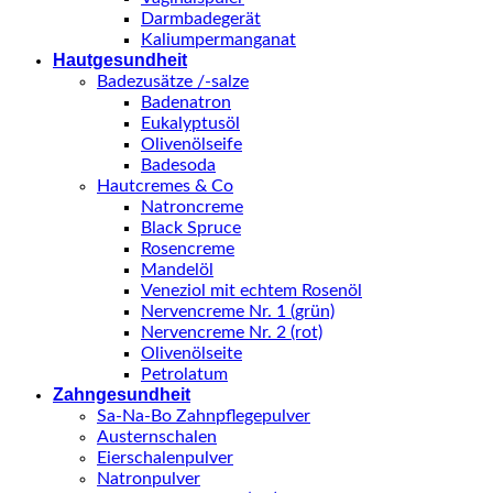
Darmbadegerät
Kaliumpermanganat
Hautgesundheit
Badezusätze /-salze
Badenatron
Eukalyptusöl
Olivenölseife
Badesoda
Hautcremes & Co
Natroncreme
Black Spruce
Rosencreme
Mandelöl
Veneziol mit echtem Rosenöl
Nervencreme Nr. 1 (grün)
Nervencreme Nr. 2 (rot)
Olivenölseite
Petrolatum
Zahngesundheit
Sa-Na-Bo Zahnpflegepulver
Austernschalen
Eierschalenpulver
Natronpulver