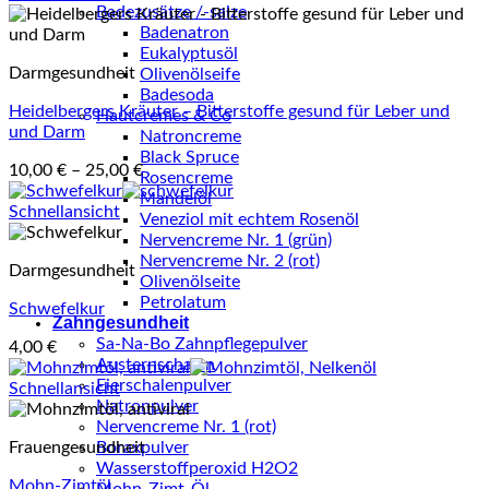
Badezusätze /-salze
Badenatron
Eukalyptusöl
Darmgesundheit
Olivenölseife
Badesoda
Heidelbergers Kräuter – Bitterstoffe gesund für Leber und
Hautcremes & Co
und Darm
Natroncreme
Black Spruce
10,00
€
–
25,00
€
Rosencreme
Mandelöl
Schnellansicht
Veneziol mit echtem Rosenöl
Nervencreme Nr. 1 (grün)
Nervencreme Nr. 2 (rot)
Darmgesundheit
Olivenölseite
Petrolatum
Schwefelkur
Zahngesundheit
Sa-Na-Bo Zahnpflegepulver
4,00
€
Austernschalen
Eierschalenpulver
Schnellansicht
Natronpulver
Nervencreme Nr. 1 (rot)
Frauengesundheit
Boraxpulver
Wasserstoffperoxid H2O2
Mohn-Zimtöl