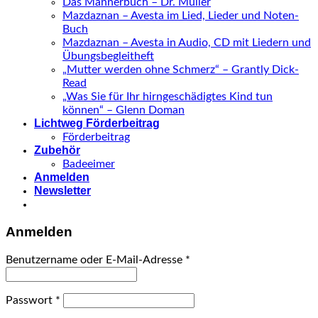
Das Männerbuch – Dr. Müller
Mazdaznan – Avesta im Lied, Lieder und Noten-
Buch
Mazdaznan – Avesta in Audio, CD mit Liedern und
Übungsbegleitheft
„Mutter werden ohne Schmerz“ – Grantly Dick-
Read
„Was Sie für Ihr hirngeschädigtes Kind tun
können“ – Glenn Doman
Lichtweg Förderbeitrag
Förderbeitrag
Zubehör
Badeeimer
Anmelden
Newsletter
Anmelden
Benutzername oder E-Mail-Adresse
*
Passwort
*