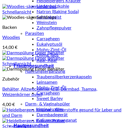
Heidelbergers Kräuter
Lindenholzkohle
Natron (Baking Soda)
Schnellansicht
Salmiakgeist
Weinstein
Backen
Zahnpflegepulver
Parasiten
Woodies
Carragheen
Eukalyptusöl
14,00
€
Mohn-Zimt-Öl
Olima Tabs
Agar-Agar
Schnellansicht
Frauengesundheit
Nahrungsergänzung
Traubensilberkerzenkapseln
Zubehör
Leinsamen
Mohn-Zimt-Öl
Behälter, Allzweckeimer (z.B. Darmbad, Tsampa,
Carragheen
Weizenkörner uvm.)
Sweet Barley
Darm- & Vaginalspüler
4,00
€
Vaginalspüler
Darmbadegerät
Kaliumpermanganat
Hautgesundheit
Schnellansicht