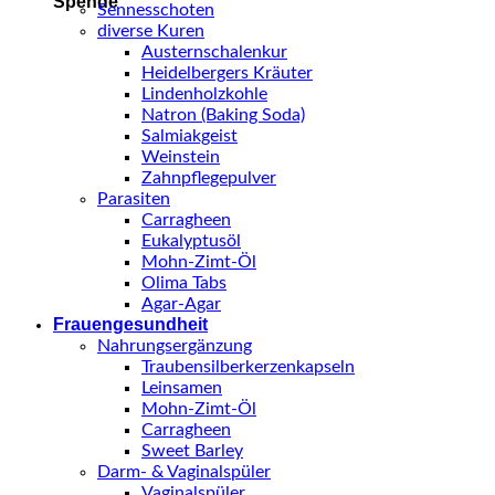
Spende
Sennesschoten
diverse Kuren
Austernschalenkur
Heidelbergers Kräuter
Lindenholzkohle
Natron (Baking Soda)
Salmiakgeist
Weinstein
Zahnpflegepulver
Parasiten
Carragheen
Eukalyptusöl
Mohn-Zimt-Öl
Olima Tabs
Agar-Agar
Frauengesundheit
Nahrungsergänzung
Traubensilberkerzenkapseln
Leinsamen
Mohn-Zimt-Öl
Carragheen
Sweet Barley
Darm- & Vaginalspüler
Vaginalspüler