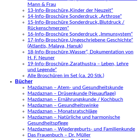
Mann & Frau
13-Info-Broschüre„Kinder der Neuzeit“
14-Info-Broschüre Sonderdruck „Arthrose“
15-Info-Broschüre Sonderdruck„Blutdruck /
Rückenschmerzen“
16-Info-Broschüre Sonderdruck „Immunsystem“
17-Info-Broschüre„Ungeschriebene Geschichte“
(Atlantis, Malaya, Hanuk)
18-Info-Broschüre„Wasser“, Dokumentation von
H. F. Neuner
19-Info-Broschüre„Zarathustra – Leben, Lehre
und Legende“
Alle Broschüren im Set (ca. 20 Stk.)
Bücher
Mazdaznan – Atem- und Gesundheitskunde
Mazdaznan – Drüsenkunde (Neuauflage)
Mazdaznan – Ernährungskunde / Kochbuch
Mazdaznan – Gesundheitswinke
Mazdaznan – Monatsratschläge
Mazdaznan – Natürliche und harmonische
Gesundheitspflege
Mazdaznan – Wiedergeburts- und Familienkunde
Das Frauenbuch – Dr. Müller