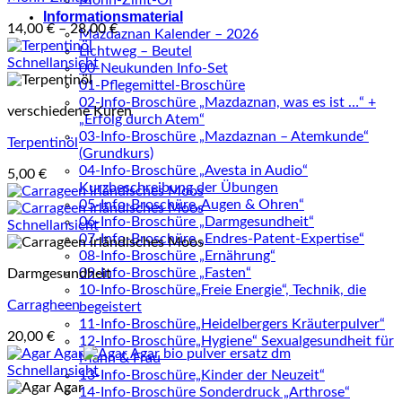
Mohn-Zimt-Öl
Informationsmaterial
14,00
€
–
28,00
€
Mazdaznan Kalender – 2026
Lichtweg – Beutel
Schnellansicht
00-Neukunden Info-Set
01-Pflegemittel-Broschüre
02-Info-Broschüre „Mazdaznan, was es ist …“ +
verschiedene Kuren
„Erfolg durch Atem“
03-Info-Broschüre „Mazdaznan – Atemkunde“
Terpentinöl
(Grundkurs)
04-Info-Broschüre „Avesta in Audio“
5,00
€
Kurzbeschreibung der Übungen
05-Info-Broschüre„Augen & Ohren“
06-Info-Broschüre „Darmgesundheit“
Schnellansicht
07-Info-Broschüre „Endres-Patent-Expertise“
08-Info-Broschüre „Ernährung“
09-Info-Broschüre „Fasten“
Darmgesundheit
10-Info-Broschüre„Freie Energie“, Technik, die
Carragheen
begeistert
11-Info-Broschüre„Heidelbergers Kräuterpulver“
20,00
€
12-Info-Broschüre„Hygiene“ Sexualgesundheit für
Mann & Frau
Schnellansicht
13-Info-Broschüre„Kinder der Neuzeit“
14-Info-Broschüre Sonderdruck „Arthrose“