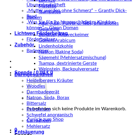
Lakritze
Übungsbegleitheft
Matetee
„Mutter werden ohne Schmerz“ – Grantly Dick-
Tsampatee
Read
Backen
„Was Sie für Ihr hirngeschädigtes Kind tun
Agar-Agar, Pulver u. Tabs, pflanzliches
können“ – Glenn Doman
Gelantine
Lichtweg Förderbeitrag
Behälter, Allzweckeimer
Förderbeitrag
Gummi Arabicum
Zubehör
Lindenholzkohle
Badeeimer
Natron (Baking Soda)
Sägemehl (Mehlersatzmischung)
Tsampa, dextrinierte Gerste
Weinstein, Backpulverersatz
Spende /
0,00
€
0
Darmgesundheit
Heidelbergers Kräuter
Woodies
Darmbadegerät
Natron, Soda, Borax
Bittersalz
Es befinden sich keine Produkte im Warenkorb.
Petrolatum
Schwefel anorganisch
Zurück zum Shop
Carragheen
Mehlersatz
0
Entsäuerung