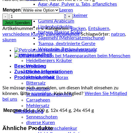
Agar-Agar, Pulver u. Tabs, pflanzliches
Mengen
Gelantine
Leeren
Behälter, Allzweckeimer
Natron
Gummi Arabicum
(Baking
Jetzt Spenden
Lindenholzkohle
soda)
Artikelnummer:
n. v.
Kategorien:
Backen
,
Entsäuern
,
Natron (Baking Soda)
Menge
verschiedene Kuren
,
Zahngesundheit
Schlagwörter:
natron
,
Sägemehl (Mehlersatzmischung)
säuren
Tsampa, dextrinierte Gerste
Weinstein, Backpulverersatz
Darmgesundheit
Heidelbergers Kräuter
Beschreibung
Woodies
Zusätzliche Informationen
Darmbadegerät
Produktsicherheit
Natron, Soda, Borax
Bittersalz
Sie müssen sich anmelden, um diesen Inhalt einsehen zu
Petrolatum
können. Bitte
anmelden
. Kein Mitglied?
Werden Sie Mitglied
Schwefel anorganisch
bei uns
Carragheen
Mehlersatz
Mengen
454 g, 500 g, 12x 454 g, 24x 454 g
Entsäuerung
Sennesschoten
diverse Kuren
Ähnliche Produkte
Austernschalenkur