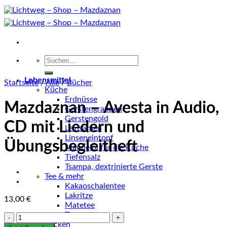
Zum
Inhalt
springen
Suche
nach:
Lebensmittel
Startseite
/
Alle
/
Bücher
Küche
Erdnüsse
Mazdaznan – Avesta in Audio,
Gerstengraupen
Gerstengold
CD mit Liedern und
Leinsamen
Linseneintopf
Übungsbegleitheft
Mandelöl für die Küche
Tiefensalz
Tsampa, dextrinierte Gerste
Tee & mehr
Kakaoschalentee
Lakritze
13,00
€
Matetee
Tsampatee
Mazdaznan
Backen
–