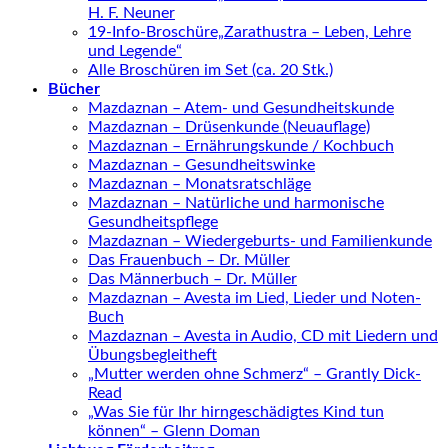
H. F. Neuner
19-Info-Broschüre„Zarathustra – Leben, Lehre
und Legende“
Alle Broschüren im Set (ca. 20 Stk.)
Bücher
Mazdaznan – Atem- und Gesundheitskunde
Mazdaznan – Drüsenkunde (Neuauflage)
Mazdaznan – Ernährungskunde / Kochbuch
Mazdaznan – Gesundheitswinke
Mazdaznan – Monatsratschläge
Mazdaznan – Natürliche und harmonische
Gesundheitspflege
Mazdaznan – Wiedergeburts- und Familienkunde
Das Frauenbuch – Dr. Müller
Das Männerbuch – Dr. Müller
Mazdaznan – Avesta im Lied, Lieder und Noten-
Buch
Mazdaznan – Avesta in Audio, CD mit Liedern und
Übungsbegleitheft
„Mutter werden ohne Schmerz“ – Grantly Dick-
Read
„Was Sie für Ihr hirngeschädigtes Kind tun
können“ – Glenn Doman