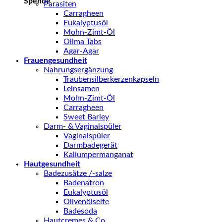
Spende
Parasiten
Carragheen
Eukalyptusöl
Mohn-Zimt-Öl
Olima Tabs
Agar-Agar
Frauengesundheit
Nahrungsergänzung
Traubensilberkerzenkapseln
Leinsamen
Mohn-Zimt-Öl
Carragheen
Sweet Barley
Darm- & Vaginalspüler
Vaginalspüler
Darmbadegerät
Kaliumpermanganat
Hautgesundheit
Badezusätze /-salze
Badenatron
Eukalyptusöl
Olivenölseife
Badesoda
Hautcremes & Co