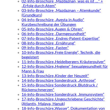
02-Info-Broschüre „Mazdaznan, was es ist …“ +
„Erfolg durch Atem“
03-Info-Broschüre „Mazdaznan – Atemkunde“
(Grundkurs)
04-Info-Broschüre „Avesta in Audio“
Kurzbeschreibung der Übungen
05-Info-Broschüre„Augen & Ohren“
06-Info-Broschüre „Darmgesundheit“
07-Info-Broschüre „Endres-Patent-Expertise“
08-Info-Broschüre „Ernährung“
09-Info-Broschüre „Fasten“
10-Info-Broschüre„Freie Energie“, Technik, die
begeistert
11-Info-Broschüre„Heidelbergers Kräuterpulver“
12-Info-Broschüre„Hygiene“ Sexualgesundheit für
Mann & Frau
13-Info-Broschüre„Kinder der Neuzeit“
14-Info-Broschüre Sonderdruck „Arthrose“
15-Info-Broschüre Sonderdruck„Blutdruck /
Rückenschmerzen“
16-Info-Broschüre Sonderdruck „Immunsystem“
17-Info-Broschüre„Ungeschriebene Geschichte“
(Atlantis, Malaya, Hanuk)
18-Info-Broschüre„Wasser“, Dokumentation von