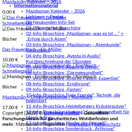
Mohn-Zimt-Öl
Mazdaznan Kalender – 2026
Informationsmaterial
Mazdaznan Kalender – 2026
0,00
€
Lichtweg – Beutel
00-Neukunden Info-Set
Schnellansicht
01-Pflegemittel-Broschüre
02-Info-Broschüre „Mazdaznan, was es ist …“ +
„Erfolg durch Atem“
Bücher
03-Info-Broschüre „Mazdaznan – Atemkunde“
Das Frauenbuch – Dr. Müller
(Grundkurs)
04-Info-Broschüre „Avesta in Audio“
10,00
€
Kurzbeschreibung der Übungen
05-Info-Broschüre„Augen & Ohren“
Schnellansicht
06-Info-Broschüre „Darmgesundheit“
07-Info-Broschüre „Endres-Patent-Expertise“
08-Info-Broschüre „Ernährung“
Bücher
09-Info-Broschüre „Fasten“
10-Info-Broschüre„Freie Energie“, Technik, die
Mazdaznan – Ernährungskunde / Kochbuch
begeistert
11-Info-Broschüre„Heidelbergers Kräuterpulver“
17,00
€
12-Info-Broschüre„Hygiene“ Sexualgesundheit für
Copyright [2022] ©
Lichtweg Institut
- Gesundheit-
Mann & Frau
Forschungsverein für ganzheitliches Wohlbefinden und
13-Info-Broschüre„Kinder der Neuzeit“
mehr
, Mazdaznan Pflegemittel |
Impressum
|
Datenschutz
14-Info-Broschüre Sonderdruck „Arthrose“