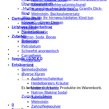
Natron (Baking Soda)
Übungsbegleitheft
Sägemehl (Mehlersatzmischung)
„Mutter werden ohne Schmerz“ – Grantly Dick-
Tsampa, dextrinierte Gerste
Read
Weinstein, Backpulverersatz
„Was Sie für Ihr hirngeschädigtes Kind tun
Darmgesundheit
können“ – Glenn Doman
Heidelbergers Kräuter
Lichtweg Förderbeitrag
Woodies
Förderbeitrag
Darmbadegerät
Zubehör
Natron, Soda, Borax
Badeeimer
Bittersalz
Petrolatum
Schwefel anorganisch
Carragheen
Spende /
0,00
€
0
Mehlersatz
Entsäuerung
Sennesschoten
diverse Kuren
Austernschalenkur
Heidelbergers Kräuter
Es befinden sich keine Produkte im Warenkorb.
Lindenholzkohle
Natron (Baking Soda)
Zurück zum Shop
Salmiakgeist
Weinstein
0
Zahnpflegepulver