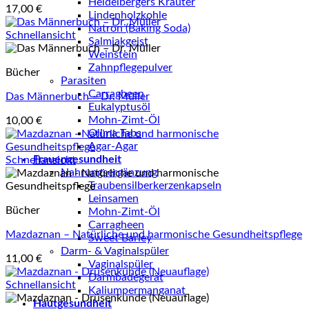
Heidelbergers Kräuter
17,00
€
Lindenholzkohle
Natron (Baking Soda)
Schnellansicht
Salmiakgeist
Weinstein
Zahnpflegepulver
Bücher
Parasiten
Carragheen
Das Männerbuch – Dr. Müller
Eukalyptusöl
Mohn-Zimt-Öl
10,00
€
Olima Tabs
Agar-Agar
Frauengesundheit
Schnellansicht
Nahrungsergänzung
Traubensilberkerzenkapseln
Leinsamen
Bücher
Mohn-Zimt-Öl
Carragheen
Mazdaznan – Natürliche und harmonische Gesundheitspflege
Sweet Barley
Darm- & Vaginalspüler
11,00
€
Vaginalspüler
Darmbadegerät
Schnellansicht
Kaliumpermanganat
Hautgesundheit