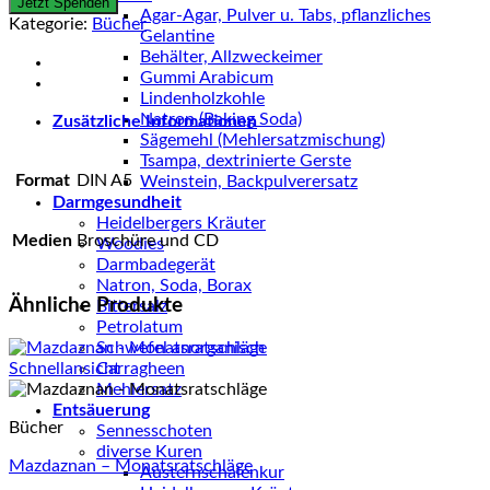
Jetzt Spenden
Agar-Agar, Pulver u. Tabs, pflanzliches
Avesta
Kategorie:
Bücher
Gelantine
in
Behälter, Allzweckeimer
Audio,
Gummi Arabicum
CD
Lindenholzkohle
mit
Natron (Baking Soda)
Zusätzliche Informationen
Liedern
Sägemehl (Mehlersatzmischung)
und
Tsampa, dextrinierte Gerste
Übungsbegleitheft
Format
DIN A5
Weinstein, Backpulverersatz
Menge
Darmgesundheit
Heidelbergers Kräuter
Medien
Broschüre und CD
Woodies
Darmbadegerät
Natron, Soda, Borax
Ähnliche Produkte
Bittersalz
Petrolatum
Schwefel anorganisch
Carragheen
Schnellansicht
Mehlersatz
Entsäuerung
Bücher
Sennesschoten
diverse Kuren
Mazdaznan – Monatsratschläge
Austernschalenkur