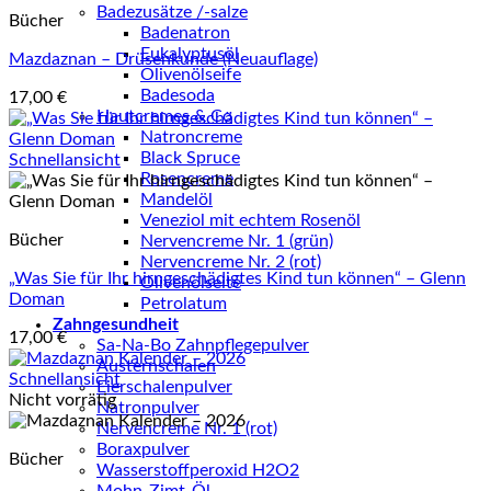
Badezusätze /-salze
Bücher
Badenatron
Eukalyptusöl
Mazdaznan – Drüsenkunde (Neuauflage)
Olivenölseife
Badesoda
17,00
€
Hautcremes & Co
Natroncreme
Black Spruce
Schnellansicht
Rosencreme
Mandelöl
Veneziol mit echtem Rosenöl
Bücher
Nervencreme Nr. 1 (grün)
Nervencreme Nr. 2 (rot)
„Was Sie für Ihr hirngeschädigtes Kind tun können“ – Glenn
Olivenölseite
Doman
Petrolatum
Zahngesundheit
17,00
€
Sa-Na-Bo Zahnpflegepulver
Austernschalen
Schnellansicht
Eierschalenpulver
Nicht vorrätig
Natronpulver
Nervencreme Nr. 1 (rot)
Boraxpulver
Bücher
Wasserstoffperoxid H2O2