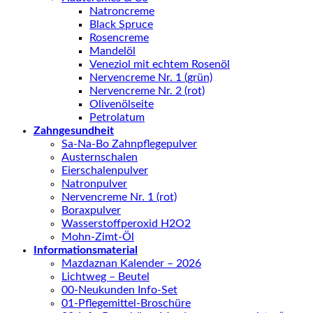
Natroncreme
Black Spruce
Rosencreme
Mandelöl
Veneziol mit echtem Rosenöl
Nervencreme Nr. 1 (grün)
Nervencreme Nr. 2 (rot)
Olivenölseite
Petrolatum
Zahngesundheit
Sa-Na-Bo Zahnpflegepulver
Austernschalen
Eierschalenpulver
Natronpulver
Nervencreme Nr. 1 (rot)
Boraxpulver
Wasserstoffperoxid H2O2
Mohn-Zimt-Öl
Informationsmaterial
Mazdaznan Kalender – 2026
Lichtweg – Beutel
00-Neukunden Info-Set
01-Pflegemittel-Broschüre