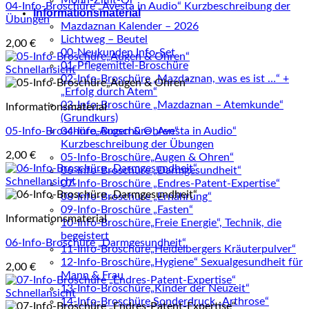
Mohn-Zimt-Öl
04-Info-Broschüre „Avesta in Audio“ Kurzbeschreibung der
Informationsmaterial
Übungen
Mazdaznan Kalender – 2026
Lichtweg – Beutel
2,00
€
00-Neukunden Info-Set
01-Pflegemittel-Broschüre
Schnellansicht
02-Info-Broschüre „Mazdaznan, was es ist …“ +
„Erfolg durch Atem“
03-Info-Broschüre „Mazdaznan – Atemkunde“
Informationsmaterial
(Grundkurs)
05-Info-Broschüre„Augen & Ohren“
04-Info-Broschüre „Avesta in Audio“
Kurzbeschreibung der Übungen
2,00
€
05-Info-Broschüre„Augen & Ohren“
06-Info-Broschüre „Darmgesundheit“
Schnellansicht
07-Info-Broschüre „Endres-Patent-Expertise“
08-Info-Broschüre „Ernährung“
09-Info-Broschüre „Fasten“
Informationsmaterial
10-Info-Broschüre„Freie Energie“, Technik, die
begeistert
06-Info-Broschüre „Darmgesundheit“
11-Info-Broschüre„Heidelbergers Kräuterpulver“
12-Info-Broschüre„Hygiene“ Sexualgesundheit für
2,00
€
Mann & Frau
13-Info-Broschüre„Kinder der Neuzeit“
Schnellansicht
14-Info-Broschüre Sonderdruck „Arthrose“