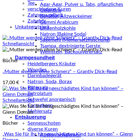
Tee
Agar-Agar, Pulver u. Tabs, pflanzliches
verschiedene Kuren
Gelantine
Zahngesundheit
Behälter, Allzweckeimer
Zubehör
Gummi Arabicum
Unkategorisiert
Lindenholzkohle
Natron (Baking Soda)
Sägemehl (Mehlersatzmischung)
Schnellansicht
Tsampa, dextrinierte Gerste
Weinstein, Backpulverersatz
Darmgesundheit
Bücher
Heidelbergers Kräuter
Woodies
„Mutter werden ohne Schmerz“ – Grantly Dick-Read
Darmbadegerät
Natron, Soda, Borax
17,00
€
Bittersalz
Petrolatum
Schwefel anorganisch
Schnellansicht
Carragheen
Mehlersatz
Entsäuerung
Bücher
Sennesschoten
diverse Kuren
„Was Sie für Ihr hirngeschädigtes Kind tun können“ – Glenn
Austernschalenkur