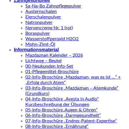
Zahngesundheit
Sa-Na-Bo Zahnpflegepulver
Austernschalen
Eierschalenpulver
Natronpulver
Nervencreme Nr. 1 (rot)
Boraxpulver
Wasserstoffperoxid H2O2
Mohn-Zimt-Öl
Informationsmaterial
Mazdaznan Kalender – 2026
Lichtweg – Beutel
00-Neukunden Info-Set
01-Pflegemittel-Broschüre
02-Info-Broschüre „Mazdaznan, was es ist …“ +
„Erfolg durch Atem“
03-Info-Broschüre „Mazdaznan – Atemkunde“
(Grundkurs)
04-Info-Broschüre „Avesta in Audio“
Kurzbeschreibung der Übungen
05-Info-Broschüre„Augen & Ohren“
06-Info-Broschüre „Darmgesundheit“
07-Info-Broschüre „Endres-Patent-Expertise“
08-Info-Broschüre „Ernährung“