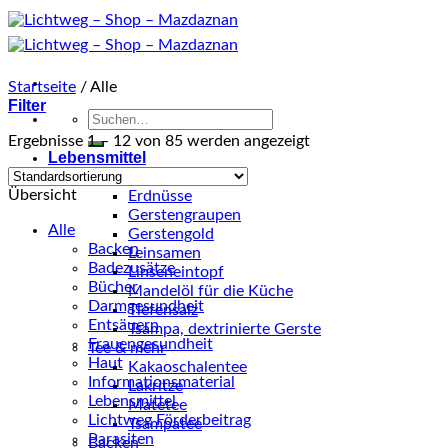
Zum
Inhalt
springen
Startseite
/
Alle
Filter
Suche
nach:
Ergebnisse 1 – 12 von 85 werden angezeigt
Lebensmittel
Küche
Übersicht
Erdnüsse
Gerstengraupen
Alle
Gerstengold
Backen
Leinsamen
Badezusätze
Linseneintopf
Bücher
Mandelöl für die Küche
Darmgesundheit
Tiefensalz
Entsäuern
Tsampa, dextrinierte Gerste
Frauengesundheit
Tee & mehr
Haut
Kakaoschalentee
Informationsmaterial
Lakritze
Lebensmittel
Matetee
Lichtweg Förderbeitrag
Tsampatee
Parasiten
Backen