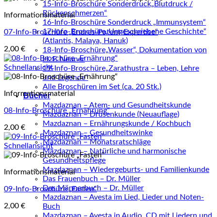
15-Info-Broschüre Sonderdruck„Blutdruck /
Rückenschmerzen“
Informationsmaterial
16-Info-Broschüre Sonderdruck „Immunsystem“
17-Info-Broschüre„Ungeschriebene Geschichte“
07-Info-Broschüre „Endres-Patent-Expertise“
(Atlantis, Malaya, Hanuk)
2,00
€
18-Info-Broschüre„Wasser“, Dokumentation von
H. F. Neuner
Schnellansicht
19-Info-Broschüre„Zarathustra – Leben, Lehre
und Legende“
Alle Broschüren im Set (ca. 20 Stk.)
Informationsmaterial
Bücher
Mazdaznan – Atem- und Gesundheitskunde
08-Info-Broschüre „Ernährung“
Mazdaznan – Drüsenkunde (Neuauflage)
Mazdaznan – Ernährungskunde / Kochbuch
2,00
€
Mazdaznan – Gesundheitswinke
Mazdaznan – Monatsratschläge
Schnellansicht
Mazdaznan – Natürliche und harmonische
Gesundheitspflege
Mazdaznan – Wiedergeburts- und Familienkunde
Informationsmaterial
Das Frauenbuch – Dr. Müller
Das Männerbuch – Dr. Müller
09-Info-Broschüre „Fasten“
Mazdaznan – Avesta im Lied, Lieder und Noten-
2,00
€
Buch
Mazdaznan – Avesta in Audio, CD mit Liedern und