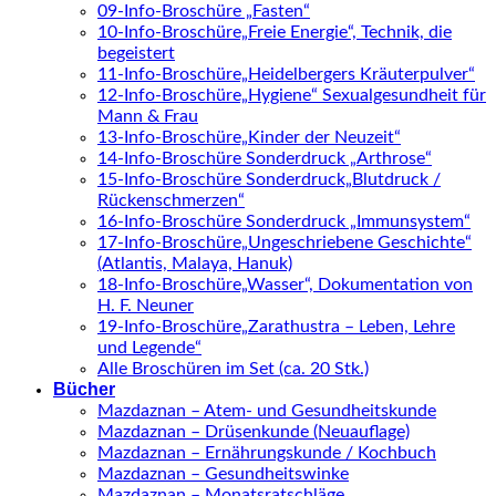
09-Info-Broschüre „Fasten“
10-Info-Broschüre„Freie Energie“, Technik, die
begeistert
11-Info-Broschüre„Heidelbergers Kräuterpulver“
12-Info-Broschüre„Hygiene“ Sexualgesundheit für
Mann & Frau
13-Info-Broschüre„Kinder der Neuzeit“
14-Info-Broschüre Sonderdruck „Arthrose“
15-Info-Broschüre Sonderdruck„Blutdruck /
Rückenschmerzen“
16-Info-Broschüre Sonderdruck „Immunsystem“
17-Info-Broschüre„Ungeschriebene Geschichte“
(Atlantis, Malaya, Hanuk)
18-Info-Broschüre„Wasser“, Dokumentation von
H. F. Neuner
19-Info-Broschüre„Zarathustra – Leben, Lehre
und Legende“
Alle Broschüren im Set (ca. 20 Stk.)
Bücher
Mazdaznan – Atem- und Gesundheitskunde
Mazdaznan – Drüsenkunde (Neuauflage)
Mazdaznan – Ernährungskunde / Kochbuch
Mazdaznan – Gesundheitswinke
Mazdaznan – Monatsratschläge