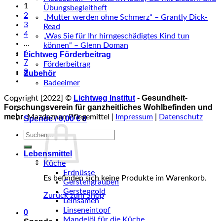
1
Übungsbegleitheft
2
„Mutter werden ohne Schmerz“ – Grantly Dick-
3
Read
4
„Was Sie für Ihr hirngeschädigtes Kind tun
…
können“ – Glenn Doman
6
Lichtweg Förderbeitrag
7
Förderbeitrag
8
Zubehör
Badeeimer
Lichtweg Institut
- Gesundheit-
Copyright [2022] ©
Forschungsverein für ganzheitliches Wohlbefinden und
mehr
, Mazdaznan Pflegemittel |
Impressum
|
Datenschutz
Spende /
0,00
€
0
Suche
nach:
Lebensmittel
Küche
Erdnüsse
Es befinden sich keine Produkte im Warenkorb.
Gerstengraupen
Gerstengold
Zurück zum Shop
Leinsamen
Linseneintopf
0
Mandelöl für die Küche