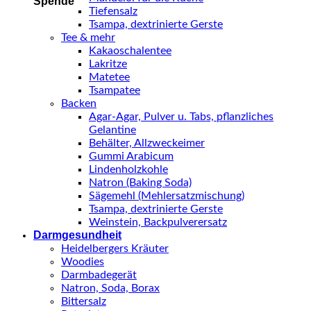
Spende
Tiefensalz
Tsampa, dextrinierte Gerste
Tee & mehr
Kakaoschalentee
Lakritze
Matetee
Tsampatee
Backen
Agar-Agar, Pulver u. Tabs, pflanzliches
Gelantine
Behälter, Allzweckeimer
Gummi Arabicum
Lindenholzkohle
Natron (Baking Soda)
Sägemehl (Mehlersatzmischung)
Tsampa, dextrinierte Gerste
Weinstein, Backpulverersatz
Darmgesundheit
Heidelbergers Kräuter
Woodies
Darmbadegerät
Natron, Soda, Borax
Bittersalz