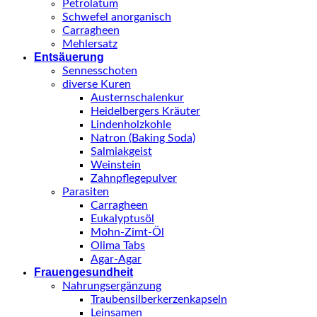
Petrolatum
Schwefel anorganisch
Carragheen
Mehlersatz
Entsäuerung
Sennesschoten
diverse Kuren
Austernschalenkur
Heidelbergers Kräuter
Lindenholzkohle
Natron (Baking Soda)
Salmiakgeist
Weinstein
Zahnpflegepulver
Parasiten
Carragheen
Eukalyptusöl
Mohn-Zimt-Öl
Olima Tabs
Agar-Agar
Frauengesundheit
Nahrungsergänzung
Traubensilberkerzenkapseln
Leinsamen