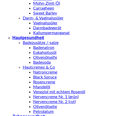
Mohn-Zimt-Öl
Carragheen
Sweet Barley
Darm- & Vaginalspüler
Vaginalspüler
Darmbadegerät
Kaliumpermanganat
Hautgesundheit
Badezusätze /-salze
Badenatron
Eukalyptusöl
Olivenölseife
Badesoda
Hautcremes & Co
Natroncreme
Black Spruce
Rosencreme
Mandelöl
Veneziol mit echtem Rosenöl
Nervencreme Nr. 1 (grün)
Nervencreme Nr. 2 (rot)
Olivenölseite
Petrolatum