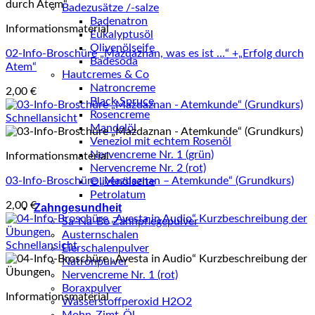
Badezusätze /-salze
Badenatron
Informationsmaterial
Eukalyptusöl
Olivenölseife
02-Info-Broschüre „Mazdaznan, was es ist …“ +„Erfolg durch
Badesoda
Atem“
Hautcremes & Co
Natroncreme
2,00
€
Black Spruce
Rosencreme
Schnellansicht
Mandelöl
Veneziol mit echtem Rosenöl
Nervencreme Nr. 1 (grün)
Informationsmaterial
Nervencreme Nr. 2 (rot)
03-Info-Broschüre „Mazdaznan – Atemkunde“ (Grundkurs)
Olivenölseite
Petrolatum
2,00
€
Zahngesundheit
Sa-Na-Bo Zahnpflegepulver
Austernschalen
Schnellansicht
Eierschalenpulver
Natronpulver
Nervencreme Nr. 1 (rot)
Boraxpulver
Informationsmaterial
Wasserstoffperoxid H2O2