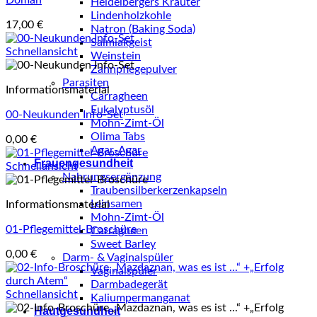
Doman
Heidelbergers Kräuter
Lindenholzkohle
17,00
€
Natron (Baking Soda)
Salmiakgeist
Schnellansicht
Weinstein
Zahnpflegepulver
Parasiten
Informationsmaterial
Carragheen
Eukalyptusöl
00-Neukunden Info-Set
Mohn-Zimt-Öl
Olima Tabs
0,00
€
Agar-Agar
Frauengesundheit
Schnellansicht
Nahrungsergänzung
Traubensilberkerzenkapseln
Leinsamen
Informationsmaterial
Mohn-Zimt-Öl
01-Pflegemittel-Broschüre
Carragheen
Sweet Barley
0,00
€
Darm- & Vaginalspüler
Vaginalspüler
Darmbadegerät
Schnellansicht
Kaliumpermanganat
Hautgesundheit