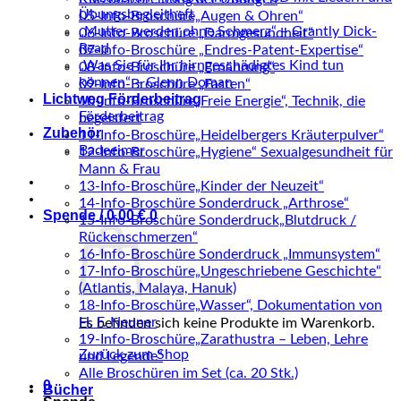
Übungsbegleitheft
05-Info-Broschüre„Augen & Ohren“
„Mutter werden ohne Schmerz“ – Grantly Dick-
06-Info-Broschüre „Darmgesundheit“
Read
07-Info-Broschüre „Endres-Patent-Expertise“
„Was Sie für Ihr hirngeschädigtes Kind tun
08-Info-Broschüre „Ernährung“
können“ – Glenn Doman
09-Info-Broschüre „Fasten“
Lichtweg Förderbeitrag
10-Info-Broschüre„Freie Energie“, Technik, die
Förderbeitrag
begeistert
Zubehör
11-Info-Broschüre„Heidelbergers Kräuterpulver“
Badeeimer
12-Info-Broschüre„Hygiene“ Sexualgesundheit für
Mann & Frau
13-Info-Broschüre„Kinder der Neuzeit“
14-Info-Broschüre Sonderdruck „Arthrose“
Spende /
0,00
€
0
15-Info-Broschüre Sonderdruck„Blutdruck /
Rückenschmerzen“
16-Info-Broschüre Sonderdruck „Immunsystem“
17-Info-Broschüre„Ungeschriebene Geschichte“
(Atlantis, Malaya, Hanuk)
18-Info-Broschüre„Wasser“, Dokumentation von
H. F. Neuner
Es befinden sich keine Produkte im Warenkorb.
19-Info-Broschüre„Zarathustra – Leben, Lehre
Zurück zum Shop
und Legende“
Alle Broschüren im Set (ca. 20 Stk.)
0
Bücher