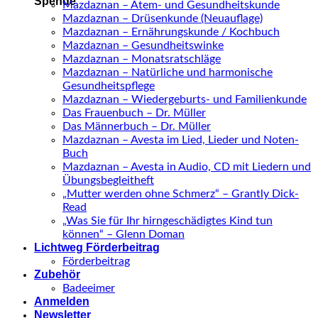
Spende
Mazdaznan – Atem- und Gesundheitskunde
Mazdaznan – Drüsenkunde (Neuauflage)
Mazdaznan – Ernährungskunde / Kochbuch
Mazdaznan – Gesundheitswinke
Mazdaznan – Monatsratschläge
Mazdaznan – Natürliche und harmonische
Gesundheitspflege
Mazdaznan – Wiedergeburts- und Familienkunde
Das Frauenbuch – Dr. Müller
Das Männerbuch – Dr. Müller
Mazdaznan – Avesta im Lied, Lieder und Noten-
Buch
Mazdaznan – Avesta in Audio, CD mit Liedern und
Übungsbegleitheft
„Mutter werden ohne Schmerz“ – Grantly Dick-
Read
„Was Sie für Ihr hirngeschädigtes Kind tun
können“ – Glenn Doman
Lichtweg Förderbeitrag
Förderbeitrag
Zubehör
Badeeimer
Anmelden
Newsletter