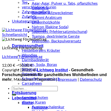
Tee
Agar-Agar, Pulver u. Tabs, pflanzliches
verschiedene Kuren
Gelantine
Zahngesundheit
Behälter, Allzweckeimer
Zubehör
Gummi Arabicum
Unkategorisiert
Lindenholzkohle
Natron (Baking Soda)
Sägemehl (Mehlersatzmischung)
Schnellansicht
Tsampa, dextrinierte Gerste
Weinstein, Backpulverersatz
Darmgesundheit
Lichtweg Förderbeitrag
Heidelbergers Kräuter
Woodies
Lichtweg Förderbeitrag
Darmbadegerät
Natron, Soda, Borax
12,00
€
–
50,00
€
Bittersalz
Lichtweg Institut
- Gesundheit-
Copyright [2022] ©
Petrolatum
Forschungsverein für ganzheitliches Wohlbefinden und
Schwefel anorganisch
mehr
, Mazdaznan Pflegemittel |
Impressum
|
Datenschutz
Carragheen
Suche
Mehlersatz
nach:
Entsäuerung
Sennesschoten
Lebensmittel
diverse Kuren
Küche
Austernschalenkur
Erdnüsse