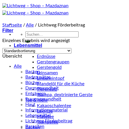
Zum
Inhalt
springen
Startseite
/
Alle
/
Lichtweg Förderbeitrag
Filter
Suche
nach:
Einzelnes Ergebnis wird angezeigt
Lebensmittel
Küche
Übersicht
Erdnüsse
Gerstengraupen
Alle
Gerstengold
Backen
Leinsamen
Badezusätze
Linseneintopf
Bücher
Mandelöl für die Küche
Darmgesundheit
Tiefensalz
Entsäuern
Tsampa, dextrinierte Gerste
Frauengesundheit
Tee & mehr
Haut
Kakaoschalentee
Informationsmaterial
Lakritze
Lebensmittel
Matetee
Lichtweg Förderbeitrag
Tsampatee
Parasiten
Backen