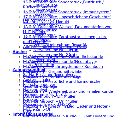
Badenatron
15-Info-Broschüre Sonderdruck„Blutdruck /
Eukalyptusöl
Rückenschmerzen“
Olivenölseife
16-Info-Broschüre Sonderdruck „Immunsystem“
Badesoda
17-Info-Broschüre„Ungeschriebene Geschichte“
Hautcremes & Co
(Atlantis, Malaya, Hanuk)
Natroncreme
18-Info-Broschüre„Wasser“, Dokumentation von
Black Spruce
H. F. Neuner
Rosencreme
19-Info-Broschüre„Zarathustra – Leben, Lehre
Mandelöl
und Legende“
Veneziol mit echtem Rosenöl
Alle Broschüren im Set (ca. 20 Stk.)
Nervencreme Nr. 1 (grün)
Bücher
Nervencreme Nr. 2 (rot)
Mazdaznan – Atem- und Gesundheitskunde
Olivenölseite
Mazdaznan – Drüsenkunde (Neuauflage)
Petrolatum
Mazdaznan – Ernährungskunde / Kochbuch
Zahngesundheit
Mazdaznan – Gesundheitswinke
Sa-Na-Bo Zahnpflegepulver
Mazdaznan – Monatsratschläge
Austernschalen
Mazdaznan – Natürliche und harmonische
Eierschalenpulver
Gesundheitspflege
Natronpulver
Mazdaznan – Wiedergeburts- und Familienkunde
Nervencreme Nr. 1 (rot)
Das Frauenbuch – Dr. Müller
Boraxpulver
Das Männerbuch – Dr. Müller
Wasserstoffperoxid H2O2
Mazdaznan – Avesta im Lied, Lieder und Noten-
Mohn-Zimt-Öl
Buch
Informationsmaterial
Mazdaznan – Avesta in Audio, CD mit Liedern und