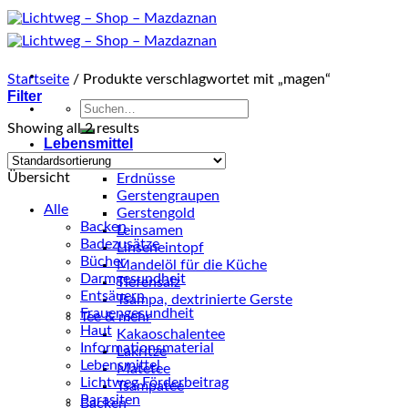
Zum
Inhalt
springen
Startseite
/
Produkte verschlagwortet mit „magen“
Filter
Suche
nach:
Showing all 2 results
Lebensmittel
Küche
Übersicht
Erdnüsse
Gerstengraupen
Alle
Gerstengold
Backen
Leinsamen
Badezusätze
Linseneintopf
Bücher
Mandelöl für die Küche
Darmgesundheit
Tiefensalz
Entsäuern
Tsampa, dextrinierte Gerste
Frauengesundheit
Tee & mehr
Haut
Kakaoschalentee
Informationsmaterial
Lakritze
Lebensmittel
Matetee
Lichtweg Förderbeitrag
Tsampatee
Parasiten
Backen