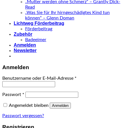
„Mutter werden ohne Schmerz“ – Grantly Dick-
Read
„Was Sie für Ihr hirngeschädigtes Kind tun
können“ – Glenn Doman
Lichtweg Förderbeitrag
Förderbeitrag
Zubehör
Badeeimer
Anmelden
Newsletter
Anmelden
Benutzername oder E-Mail-Adresse
*
Passwort
*
Angemeldet bleiben
Anmelden
Passwort vergessen?
Registrieren