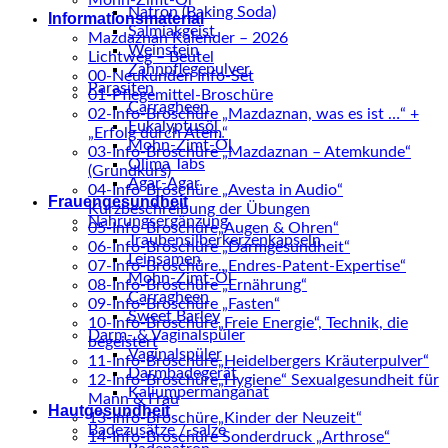
Mohn-Zimt-Öl
Natron (Baking Soda)
Informationsmaterial
Salmiakgeist
Mazdaznan Kalender – 2026
Weinstein
Lichtweg – Beutel
Zahnpflegepulver
00-Neukunden Info-Set
Parasiten
01-Pflegemittel-Broschüre
Carragheen
02-Info-Broschüre „Mazdaznan, was es ist …“ +
Eukalyptusöl
„Erfolg durch Atem“
Mohn-Zimt-Öl
03-Info-Broschüre „Mazdaznan – Atemkunde“
Olima Tabs
(Grundkurs)
Agar-Agar
04-Info-Broschüre „Avesta in Audio“
Frauengesundheit
Kurzbeschreibung der Übungen
Nahrungsergänzung
05-Info-Broschüre„Augen & Ohren“
Traubensilberkerzenkapseln
06-Info-Broschüre „Darmgesundheit“
Leinsamen
07-Info-Broschüre „Endres-Patent-Expertise“
Mohn-Zimt-Öl
08-Info-Broschüre „Ernährung“
Carragheen
09-Info-Broschüre „Fasten“
Sweet Barley
10-Info-Broschüre„Freie Energie“, Technik, die
Darm- & Vaginalspüler
begeistert
Vaginalspüler
11-Info-Broschüre„Heidelbergers Kräuterpulver“
Darmbadegerät
12-Info-Broschüre„Hygiene“ Sexualgesundheit für
Kaliumpermanganat
Mann & Frau
Hautgesundheit
13-Info-Broschüre„Kinder der Neuzeit“
Badezusätze /-salze
14-Info-Broschüre Sonderdruck „Arthrose“