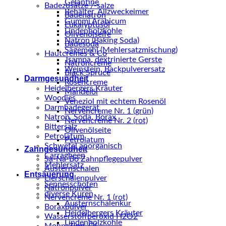
Gelantine
Badezusätze /-salze
Behälter, Allzweckeimer
Badenatron
Gummi Arabicum
Eukalyptusöl
Lindenholzkohle
Olivenölseife
Natron (Baking Soda)
Badesoda
Sägemehl (Mehlersatzmischung)
Hautcremes & Co
Tsampa, dextrinierte Gerste
Natroncreme
Weinstein, Backpulverersatz
Black Spruce
Darmgesundheit
Rosencreme
Heidelbergers Kräuter
Mandelöl
Woodies
Veneziol mit echtem Rosenöl
Darmbadegerät
Nervencreme Nr. 1 (grün)
Natron, Soda, Borax
Nervencreme Nr. 2 (rot)
Bittersalz
Olivenölseite
Petrolatum
Petrolatum
Schwefel anorganisch
Zahngesundheit
Carragheen
Sa-Na-Bo Zahnpflegepulver
Mehlersatz
Austernschalen
Entsäuerung
Eierschalenpulver
Sennesschoten
Natronpulver
diverse Kuren
Nervencreme Nr. 1 (rot)
Austernschalenkur
Boraxpulver
Heidelbergers Kräuter
Wasserstoffperoxid H2O2
Lindenholzkohle