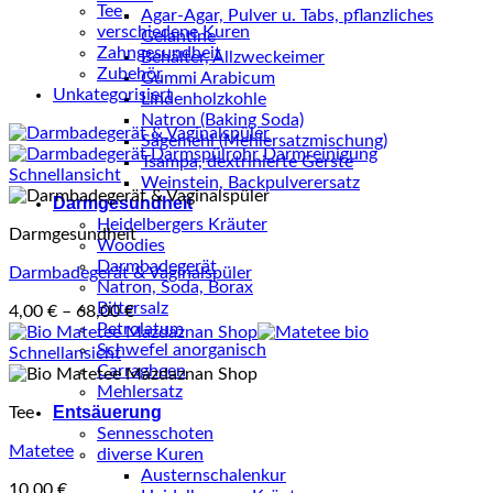
Tee
Agar-Agar, Pulver u. Tabs, pflanzliches
verschiedene Kuren
Gelantine
Zahngesundheit
Behälter, Allzweckeimer
Zubehör
Gummi Arabicum
Unkategorisiert
Lindenholzkohle
Natron (Baking Soda)
Sägemehl (Mehlersatzmischung)
Tsampa, dextrinierte Gerste
Schnellansicht
Weinstein, Backpulverersatz
Darmgesundheit
Heidelbergers Kräuter
Darmgesundheit
Woodies
Darmbadegerät
Darmbadegerät & Vaginalspüler
Natron, Soda, Borax
Bittersalz
4,00
€
–
68,00
€
Petrolatum
Schwefel anorganisch
Schnellansicht
Carragheen
Mehlersatz
Entsäuerung
Tee
Sennesschoten
Matetee
diverse Kuren
Austernschalenkur
10,00
€