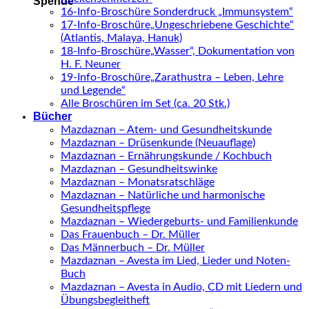
Spende
16-Info-Broschüre Sonderdruck „Immunsystem“
17-Info-Broschüre„Ungeschriebene Geschichte“
(Atlantis, Malaya, Hanuk)
18-Info-Broschüre„Wasser“, Dokumentation von
H. F. Neuner
19-Info-Broschüre„Zarathustra – Leben, Lehre
und Legende“
Alle Broschüren im Set (ca. 20 Stk.)
Bücher
Mazdaznan – Atem- und Gesundheitskunde
Mazdaznan – Drüsenkunde (Neuauflage)
Mazdaznan – Ernährungskunde / Kochbuch
Mazdaznan – Gesundheitswinke
Mazdaznan – Monatsratschläge
Mazdaznan – Natürliche und harmonische
Gesundheitspflege
Mazdaznan – Wiedergeburts- und Familienkunde
Das Frauenbuch – Dr. Müller
Das Männerbuch – Dr. Müller
Mazdaznan – Avesta im Lied, Lieder und Noten-
Buch
Mazdaznan – Avesta in Audio, CD mit Liedern und
Übungsbegleitheft