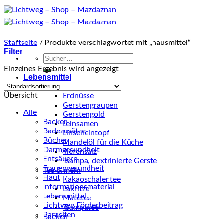
Zum
Inhalt
springen
Startseite
/
Produkte verschlagwortet mit „hausmittel“
Filter
Suche
nach:
Einzelnes Ergebnis wird angezeigt
Lebensmittel
Küche
Übersicht
Erdnüsse
Gerstengraupen
Alle
Gerstengold
Backen
Leinsamen
Badezusätze
Linseneintopf
Bücher
Mandelöl für die Küche
Darmgesundheit
Tiefensalz
Entsäuern
Tsampa, dextrinierte Gerste
Frauengesundheit
Tee & mehr
Haut
Kakaoschalentee
Informationsmaterial
Lakritze
Lebensmittel
Matetee
Lichtweg Förderbeitrag
Tsampatee
Parasiten
Backen