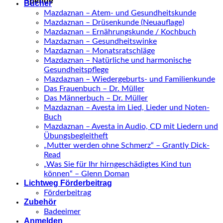
Spende
Bücher
Mazdaznan – Atem- und Gesundheitskunde
Mazdaznan – Drüsenkunde (Neuauflage)
Mazdaznan – Ernährungskunde / Kochbuch
Mazdaznan – Gesundheitswinke
Mazdaznan – Monatsratschläge
Mazdaznan – Natürliche und harmonische
Gesundheitspflege
Mazdaznan – Wiedergeburts- und Familienkunde
Das Frauenbuch – Dr. Müller
Das Männerbuch – Dr. Müller
Mazdaznan – Avesta im Lied, Lieder und Noten-
Buch
Mazdaznan – Avesta in Audio, CD mit Liedern und
Übungsbegleitheft
„Mutter werden ohne Schmerz“ – Grantly Dick-
Read
„Was Sie für Ihr hirngeschädigtes Kind tun
können“ – Glenn Doman
Lichtweg Förderbeitrag
Förderbeitrag
Zubehör
Badeeimer
Anmelden