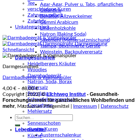
Tee
Agar-Agar, Pulver u. Tabs, pflanzliches
verschiedene Kuren
Gelantine
Zahngesundheit
Behälter, Allzweckeimer
Zubehör
Gummi Arabicum
Unkategorisiert
Lindenholzkohle
Natron (Baking Soda)
Sägemehl (Mehlersatzmischung)
Tsampa, dextrinierte Gerste
Schnellansicht
Weinstein, Backpulverersatz
Darmgesundheit
Heidelbergers Kräuter
Darmgesundheit
Woodies
Darmbadegerät
Darmbadegerät & Vaginalspüler
Natron, Soda, Borax
Bittersalz
4,00
€
–
68,00
€
Petrolatum
Lichtweg Institut
- Gesundheit-
Copyright [2022] ©
Schwefel anorganisch
Forschungsverein für ganzheitliches Wohlbefinden und
Carragheen
mehr
, Mazdaznan Pflegemittel |
Impressum
|
Datenschutz
Mehlersatz
Suche
Entsäuerung
nach:
Sennesschoten
diverse Kuren
Lebensmittel
Austernschalenkur
Küche